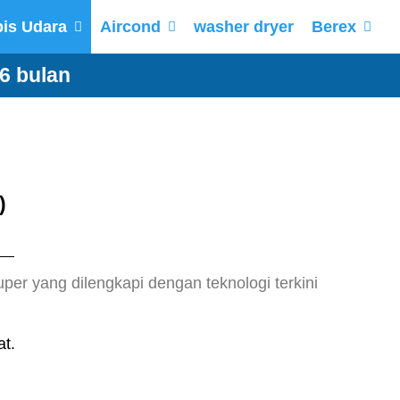
is Udara
Aircond
washer dryer
Berex
6 bulan
)
per yang dilengkapi dengan teknologi terkini
at.