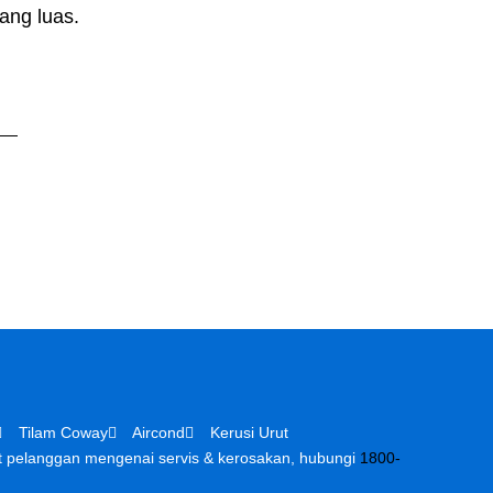
ang luas.
Tilam Coway
Aircond
Kerusi Urut
 pelanggan mengenai servis & kerosakan, hubungi
1800-