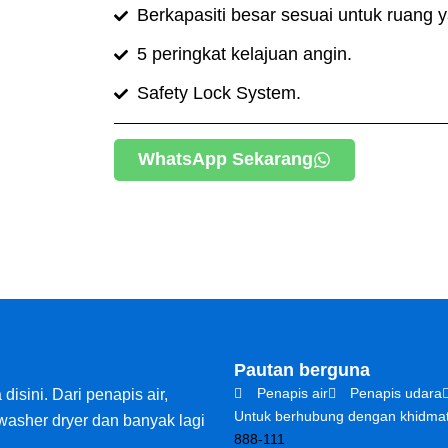
Berkapasiti besar sesuai untuk ruang y
5 peringkat kelajuan angin.
Safety Lock System.
WhatsApp Sekarang
Pautan berguna
Penapis air
Penapis udara
sini. Dari penapis air,
Untuk berhubung dengan khidmat
 washer dryer dan banyak lagi
888-111