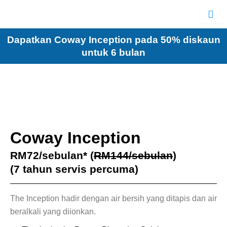
Skip
to
content
Dapatkan Coway Inception pada 50% diskaun
untuk 6 bulan
Coway Inception
RM72/sebulan* (
RM144/sebulan
)
(7 tahun servis percuma)
The Inception hadir dengan air bersih yang ditapis dan air
beralkali yang diionkan.