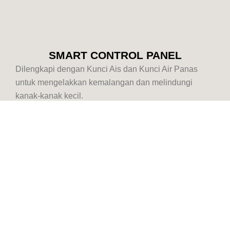
SMART CONTROL PANEL
Dilengkapi dengan Kunci Ais dan Kunci Air Panas
untuk mengelakkan kemalangan dan melindungi
kanak-kanak kecil.
Dipercayai oleh 3 Juta
Rakyat Malaysia
Selain dari produk yang bagus, servis selepas