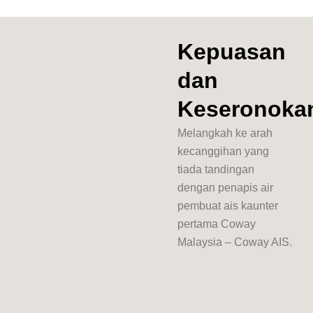
Kepuasan
dan
Keseronoka
Melangkah ke arah
kecanggihan yang
tiada tandingan
dengan penapis air
pembuat ais kaunter
pertama Coway
Malaysia – Coway AIS.