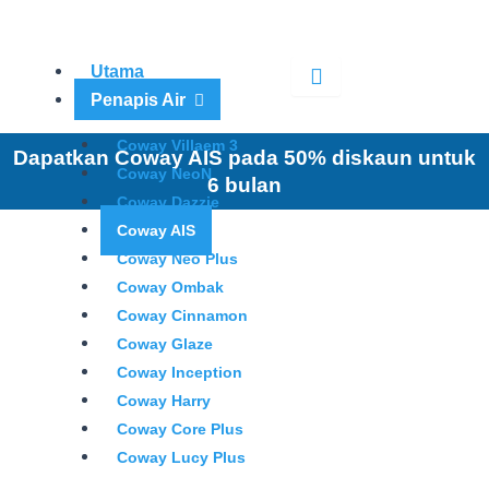
Skip
to
content
Utama
Penapis Air
Coway Villaem 3
Dapatkan Coway AIS pada 50% diskaun untuk
Coway NeoN
6 bulan
Coway Dazzie
Coway AIS
Coway Neo Plus
Coway Ombak
Coway Cinnamon
Coway Glaze
Coway Inception
Coway Harry
Coway Core Plus
Coway Lucy Plus